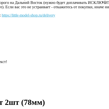
 дорого на Дальний Восток (нужно будет доплачивать ИСКЛЮЧИ
. Если вас это не устраивает - откажитесь от покупки, иначе ни
:
https://little-model-shop.ru/delivery
кст!
т 2шт (78мм)