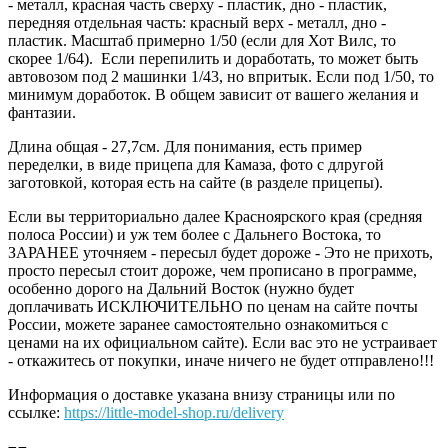
- металл, красная часть сверху - пластик, дно - пластик,
передняя отдельная часть: красный верх - металл, дно -
пластик. Масштаб примерно 1/50 (если для Хот Вилс, то
скорее 1/64). Если перепилить и доработать, то может быть
автовозом под 2 машинки 1/43, но впритык. Если под 1/50, то
минимум доработок. В общем зависит от вашего желания и
фантазии.
Длина общая - 27,7см. Для понимания, есть пример
переделки, в виде прицепа для Камаза, фото с длругой
заготовкой, которая есть на сайте (в разделе прицепы).
Если вы территориально далее Красноярского края (средняя
полоса России) и уж тем более с Дальнего Востока, то
ЗАРАНЕЕ уточняем - пересыл будет дороже - Это не прихоть,
просто пересыл стоит дороже, чем прописано в программе,
особенно дорого на Дальний Восток (нужно будет
доплачивать ИСКЛЮЧИТЕЛЬНО по ценам на сайте почты
России, можете заранее самостоятельно ознакомиться с
ценами на их официальном сайте). Если вас это не устраивает
- откажитесь от покупки, иначе ничего не будет отправлено!!!
Информация о доставке указана внизу страницы или по
ссылке:
https://little-model-shop.ru/delivery